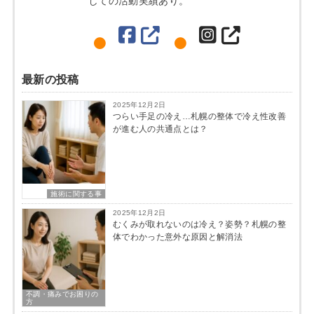
しての活動実績あり。
最新の投稿
2025年12月2日
つらい手足の冷え…札幌の整体で冷え性改善
が進む人の共通点とは？
施術に関する事
2025年12月2日
むくみが取れないのは冷え？姿勢？札幌の整
体でわかった意外な原因と解消法
不調・痛みでお困りの
方