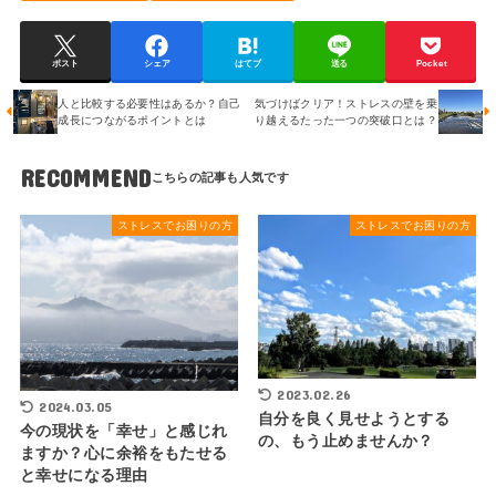
ポスト
シェア
はてブ
送る
Pocket
人と比較する必要性はあるか？自己
気づけばクリア！ストレスの壁を乗
成長につながるポイントとは
り越えるたった一つの突破口とは？
RECOMMEND
ストレスでお困りの方
ストレスでお困りの方
2023.02.26
2024.03.05
自分を良く見せようとする
今の現状を「幸せ」と感じれ
の、もう止めませんか？
ますか？心に余裕をもたせる
と幸せになる理由