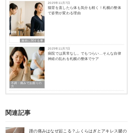
2025年11月7日
猫背を直したら体も気分も軽く！札幌の整体
で姿勢が変わる理由
施術に関する事
2025年11月7日
病院では異常なし。でもつらい…そんな自律
神経の乱れを札幌の整体でケア
不調・痛みでお困りの
方
関連記事
踵の痛みはなぜ起こる？ふくらはぎとアキレス腱の